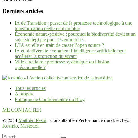
Derniers articles
IA de Transition : passer de la promesse technologique à une
transformation réellement durable
Économie nature-positive : pourquoi la biodiversité devient un
sujet stratégique pour les entreprises
L’IA est-elle en train de casser l’open source ?
IA et biodiversité : comment l’intelligence artificielle peut
accélérer la protection du vivant
Ville circulaire : promesse systémique ou illusion
opérationnelle ?
Tous les articles
A propos
Politique de Confidentialité du Blog
ME CONTACTER
© 2024
Mathieu Pesin
- Consultant en Performance durable chez
Kosmio
.
Mastodon