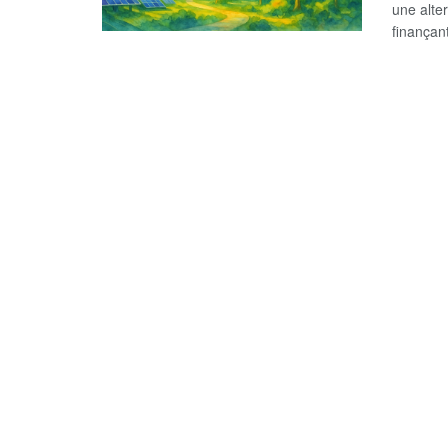
une alte
finançant