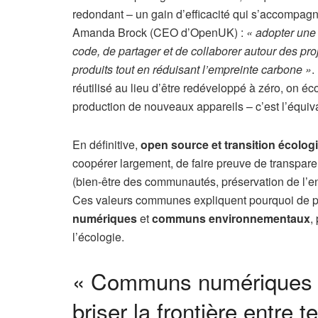
redondant – un gain d’efficacité qui s’accompa
Amanda Brock (CEO d’OpenUK) :
« adopter une 
code, de partager et de collaborer autour des pr
produits tout en réduisant l’empreinte carbone »
.
réutilisé au lieu d’être redéveloppé à zéro, on éc
production de nouveaux appareils – c’est l’équiv
En définitive,
open source et transition écolog
coopérer largement, de faire preuve de transparenc
(bien-être des communautés, préservation de l’en
Ces valeurs communes expliquent pourquoi de plu
numériques
et
communs environnementaux
,
l’écologie.
« Communs numériques »
briser la frontière entre 