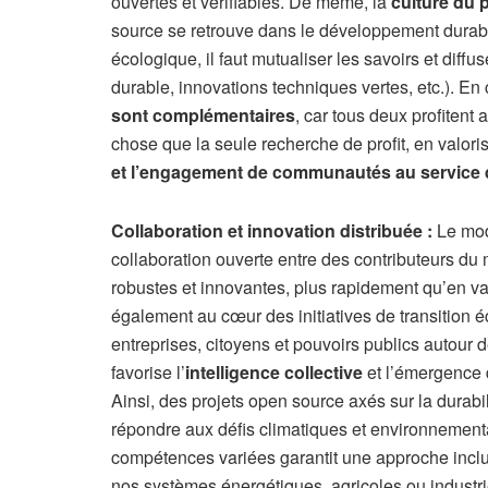
ouvertes et vérifiables. De même, la
culture du 
source se retrouve dans le développement durable
écologique, il faut mutualiser les savoirs et diffu
durable, innovations techniques vertes, etc.). En
sont complémentaires
, car tous deux profitent
chose que la seule recherche de profit, en valori
et l’engagement de communautés au service
Collaboration et innovation distribuée :
Le mod
collaboration ouverte entre des contributeurs du
robustes et innovantes, plus rapidement qu’en vas
également au cœur des initiatives de transition é
entreprises, citoyens et pouvoirs publics autour
favorise l’
intelligence collective
et l’émergence 
Ainsi, des projets open source axés sur la durabi
répondre aux défis climatiques et environnementa
compétences variées garantit une approche inclus
nos systèmes énergétiques, agricoles ou industri