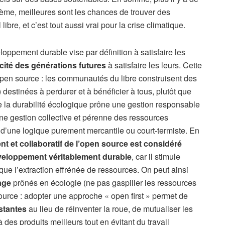
lème, meilleures sont les chances de trouver des
libre, et c’est tout aussi vrai pour la crise climatique.
oppement durable vise par définition à satisfaire les
ité des générations futures
à satisfaire les leurs. Cette
open source : les communautés du libre construisent des
estinées à perdurer et à bénéficier à tous, plutôt que
 la durabilité écologique prône une gestion responsable
ne gestion collective et pérenne des ressources
 d’une logique purement mercantile ou court-termiste. En
 et collaboratif de l’open source est considéré
veloppement véritablement durable
, car il stimule
ôt que l’extraction effrénée de ressources. On peut ainsi
lage
prônés en écologie (ne pas gaspiller les ressources
urce : adopter une approche « open first » permet de
istantes
au lieu de réinventer la roue, de mutualiser les
 à des produits meilleurs tout en évitant du travail