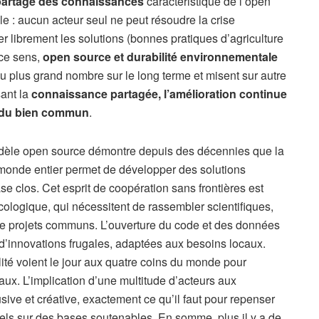
partage des connaissances
caractéristique de l’open
 : aucun acteur seul ne peut résoudre la crise
ser librement les solutions (bonnes pratiques d’agriculture
 ce sens,
open source et durabilité environnementale
 au plus grand nombre sur le long terme et misent sur autre
sant la
connaissance partagée, l’amélioration continue
 du bien commun
.
èle open source démontre depuis des décennies que la
 monde entier permet de développer des solutions
e clos. Cet esprit de coopération sans frontières est
cologique, qui nécessitent de rassembler scientifiques,
 de projets communs. L’ouverture du code et des données
d’innovations frugales, adaptées aux besoins locaux.
lité voient le jour aux quatre coins du monde pour
ux. L’implication d’une multitude d’acteurs aux
ive et créative, exactement ce qu’il faut pour repenser
els sur des bases soutenables. En somme, plus il y a de