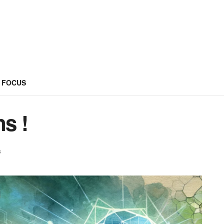
FOCUS
ns !
s