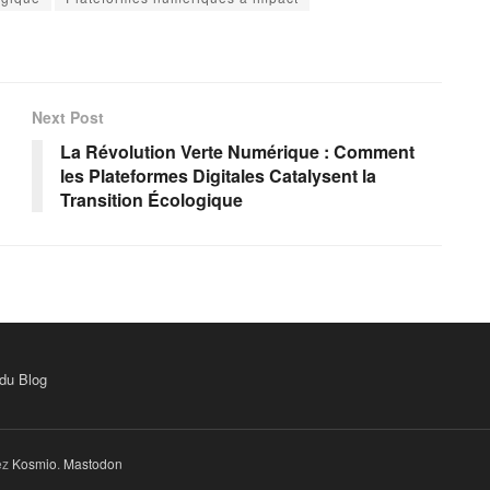
Next Post
La Révolution Verte Numérique : Comment
les Plateformes Digitales Catalysent la
Transition Écologique
 du Blog
ez
Kosmio
.
Mastodon