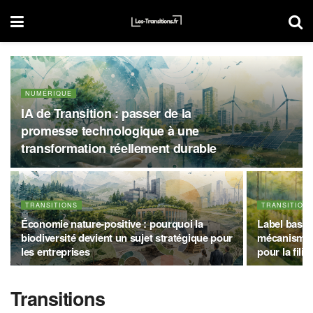
NUMÉRIQUE
IA de Transition : passer de la
promesse technologique à une
transformation réellement durable
TRANSITIONS
TRANSITION
Économie nature-positive : pourquoi la
Label bas-c
biodiversité devient un sujet stratégique pour
mécanisme, 
les entreprises
pour la filiè
Transitions