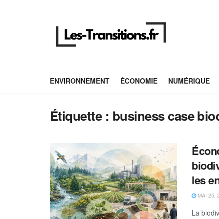
ENVIRONNEMENT
ÉCONOMIE
NUMÉRIQUE
Étiquette :
business case biod
Écono
biodi
les e
MAI 25, 
La biodi