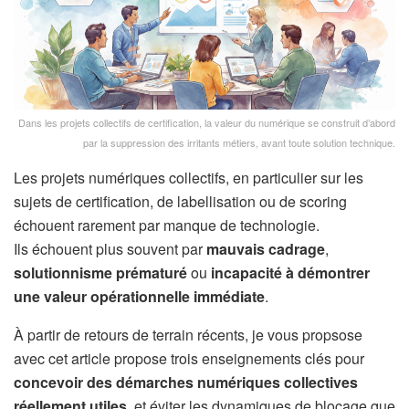
Dans les projets collectifs de certification, la valeur du numérique se construit d’abord
par la suppression des irritants métiers, avant toute solution technique.
Les projets numériques collectifs, en particulier sur les
sujets de certification, de labellisation ou de scoring
échouent rarement par manque de technologie.
Ils échouent plus souvent par
mauvais cadrage
,
solutionnisme prématuré
ou
incapacité à démontrer
une valeur opérationnelle immédiate
.
À partir de retours de terrain récents, je vous propsose
avec cet article propose trois enseignements clés pour
concevoir des démarches numériques collectives
réellement utiles
, et éviter les dynamiques de blocage que